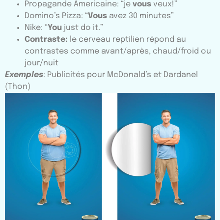
Propagande Americaine: “je
vous
veux!”
Domino’s Pizza: “
Vous
avez 30 minutes”
Nike: “
You
just do it.”
Contraste:
le cerveau reptilien répond au
contrastes comme avant/après, chaud/froid ou
jour/nuit
Exemples
: Publicités pour McDonald’s et Dardanel
(Thon)