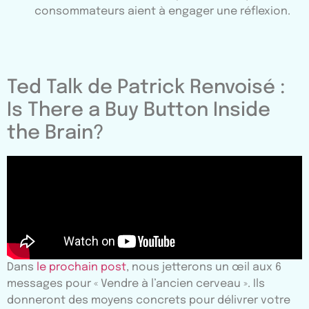
consommateurs aient à engager une réflexion.
Ted Talk de Patrick Renvoisé :
Is There a Buy Button Inside
the Brain?
Dans
le prochain post
, nous jetterons un œil aux 6
messages pour « Vendre à l’ancien cerveau ». Ils
donneront des moyens concrets pour délivrer votre